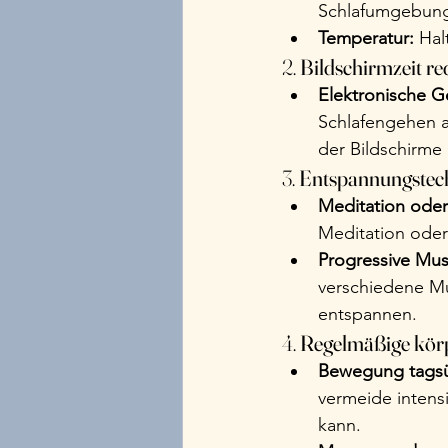
Schlafumgebung.
Temperatur:
 Hal
2. 
Bildschirmzeit re
Elektronische G
Schlafengehen a
der Bildschirme
3. 
Entspannungstech
Meditation ode
Meditation oder
Progressive Mu
verschiedene M
entspannen.
4. 
Regelmäßige körpe
Bewegung tagsü
vermeide intens
kann.