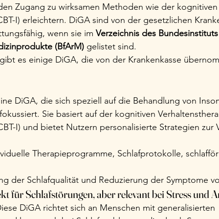
ie den Zugang zu wirksamen Methoden wie der kognitiven
CBT-I) erleichtern. DiGA sind von der gesetzlichen Kran
ttungsfähig, wenn sie im 
Verzeichnis des Bundesinstituts 
dizinprodukte (BfArM)
 gelistet sind.
 gibt es einige DiGA, die von der Krankenkasse übern
Eine DiGA, die sich speziell auf die Behandlung von Inso
 fokussiert. Sie basiert auf der kognitiven Verhaltensthera
(CBT-I) und bietet Nutzern personalisierte Strategien zur
ividuelle Therapieprogramme, Schlafprotokolle, schlaffö
ng der Schlafqualität und Reduzierung der Symptome v
rekt für Schlafstörungen, aber relevant bei Stress und 
Diese DiGA richtet sich an Menschen mit generalisierten 