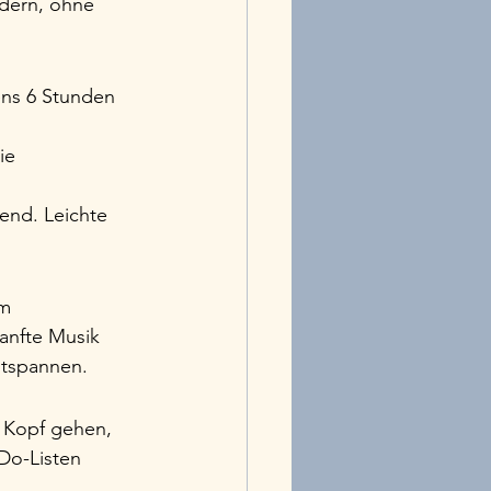
rdern, ohne 
ens 6 Stunden 
ie 
end. Leichte 
m 
anfte Musik 
entspannen.
 Kopf gehen, 
Do-Listen 