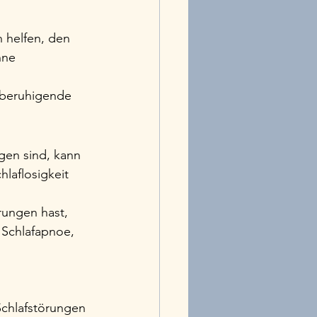
 helfen, den 
hne 
 beruhigende 
gen sind, kann 
hlaflosigkeit 
rungen hast, 
 Schlafapnoe, 
chlafstörungen 