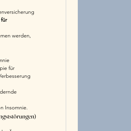
 
kenversicherung 
für 
ommen werden, 
mnie 
pie für 
 Verbesserung 
rdernde 
on Insomnie.
Angststörungen)