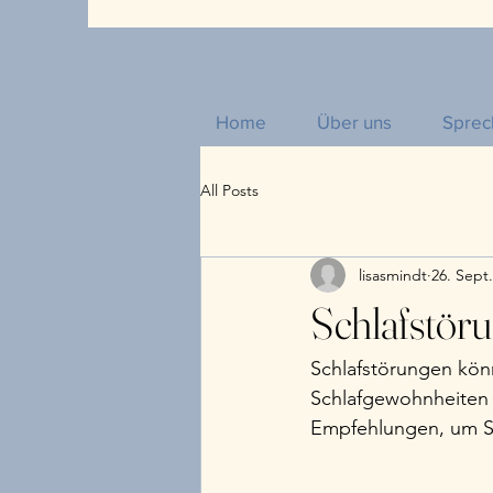
Home
Über uns
Sprec
All Posts
lisasmindt
26. Sept
Schlafstör
Schlafstörungen kön
Schlafgewohnheiten b
Empfehlungen, um Sc