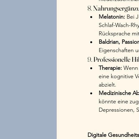
8. 
Nahrungsergänzung
Melatonin:
 Bei 
Schlaf-Wach-Rhyt
Rücksprache mi
Baldrian, Passi
Eigenschaften u
9. 
Professionelle H
Therapie:
 Wenn 
eine kognitive Ve
abzielt.
Medizinische Ab
könnte eine zug
Depressionen, S
Digitale Gesundhei