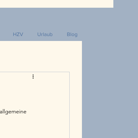
HZV
Urlaub
Blog
allgemeine 