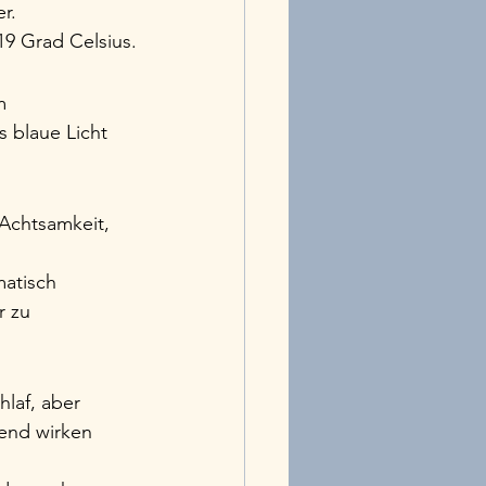
r.
19 Grad Celsius.
m 
 blaue Licht 
Achtsamkeit, 
matisch 
 zu 
laf, aber 
end wirken 