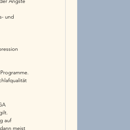
der Ängste 
s- und 
pression 
e Programme.
hlafqualität 
GA 
ilt.
g auf 
 dann meist 