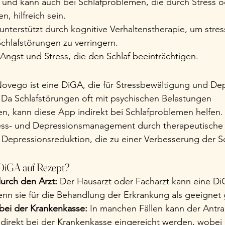
und kann auch bei Schlafproblemen, die durch Stress o
n, hilfreich sein.
 unterstützt durch kognitive Verhaltenstherapie, um stres
chlafstörungen zu verringern.
Angst und Stress, die den Schlaf beeinträchtigen.
Novego ist eine DiGA, die für Stressbewältigung und De
. Da Schlafstörungen oft mit psychischen Belastungen 
 kann diese App indirekt bei Schlafproblemen helfen.
ress- und Depressionsmanagement durch therapeutisch
 Depressionsreduktion, die zu einer Verbesserung der Sc
 DiGA auf Rezept?
urch den Arzt:
 Der Hausarzt oder Facharzt kann eine Di
nn sie für die Behandlung der Erkrankung als geeignet g
 bei der Krankenkasse:
 In manchen Fällen kann der Antra
 direkt bei der Krankenkasse eingereicht werden, wobei