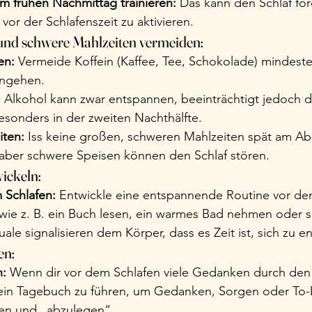
 frühen Nachmittag trainieren:
 Das kann den Schlaf fö
vor der Schlafenszeit zu aktivieren.
 und schwere Mahlzeiten vermeiden:
en:
 Vermeide Koffein (Kaffee, Tee, Schokolade) mindest
engehen.
:
 Alkohol kann zwar entspannen, beeinträchtigt jedoch d
besonders in der zweiten Nachthälfte.
iten:
 Iss keine großen, schweren Mahlzeiten spät am Ab
 aber schwere Speisen können den Schlaf stören.
wickeln:
 Schlafen:
 Entwickle eine entspannende Routine vor de
wie z. B. ein Buch lesen, ein warmes Bad nehmen oder s
uale signalisieren dem Körper, dass es Zeit ist, sich zu 
en:
n:
 Wenn dir vor dem Schlafen viele Gedanken durch den
 ein Tagebuch zu führen, um Gedanken, Sorgen oder To-
en und „abzulegen“.