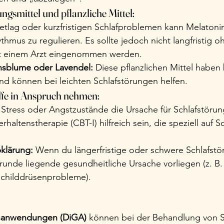
smittel und pflanzliche Mittel:
Jetlag oder kurzfristigen Schlafproblemen kann Melatonin
hmus zu regulieren. Es sollte jedoch nicht langfristig o
t einem Arzt eingenommen werden.
onsblume oder Lavendel:
 Diese pflanzlichen Mittel haben
nd können bei leichten Schlafstörungen helfen.
ilfe in Anspruch nehmen:
Stress oder Angstzustände die Ursache für Schlafstörun
rhaltenstherapie (CBT-I) hilfreich sein, die speziell auf Sc
klärung:
 Wenn du längerfristige oder schwere Schlafstö
runde liegende gesundheitliche Ursache vorliegen (z. B.
childdrüsenprobleme). 
tsanwendungen (DiGA)
 können bei der Behandlung von S