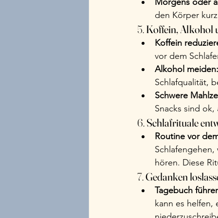
Morgens oder am
den Körper kurz 
5. 
Koffein, Alkohol
Koffein reduzier
vor dem Schlaf
Alkohol meiden
Schlafqualität, 
Schwere Mahlze
Snacks sind ok,
6. 
Schlafrituale ent
Routine vor dem
Schlafengehen, 
hören. Diese Rit
7. 
Gedanken loslass
Tagebuch führe
kann es helfen,
niederzuschreib