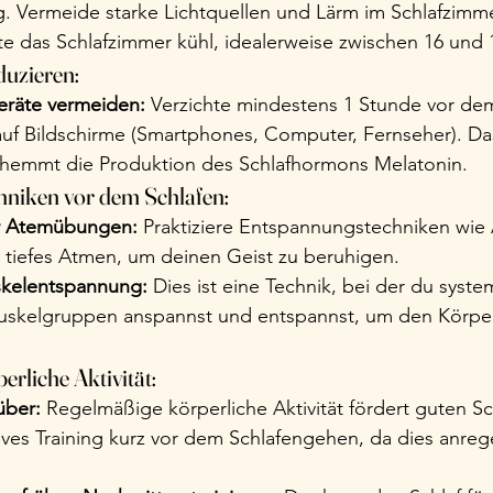
 Vermeide starke Lichtquellen und Lärm im Schlafzimme
te das Schlafzimmer kühl, idealerweise zwischen 16 und 
duzieren:
eräte vermeiden:
 Verzichte mindestens 1 Stunde vor de
uf Bildschirme (Smartphones, Computer, Fernseher). Das
 hemmt die Produktion des Schlafhormons Melatonin.
niken vor dem Schlafen:
r Atemübungen:
 Praktiziere Entspannungstechniken wie 
 tiefes Atmen, um deinen Geist zu beruhigen.
skelentspannung:
 Dies ist eine Technik, bei der du syste
uskelgruppen anspannst und entspannst, um den Körper
rliche Aktivität:
ber:
 Regelmäßige körperliche Aktivität fördert guten Sch
ives Training kurz vor dem Schlafengehen, da dies anreg