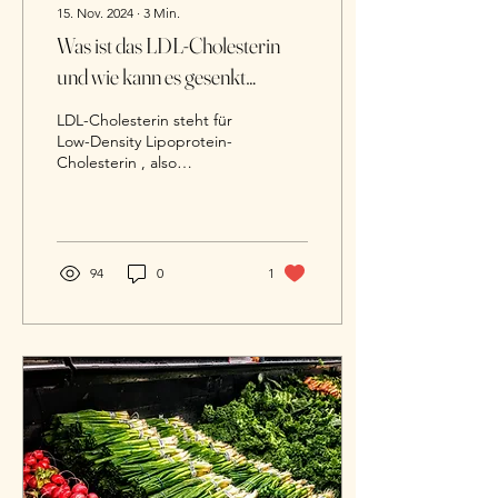
15. Nov. 2024
∙
3
Min.
Was ist das LDL-Cholesterin
und wie kann es gesenkt
werden?
LDL-Cholesterin steht für
Low-Density Lipoprotein-
Cholesterin , also
Cholesterin, das in
Partikeln mit niedriger
Dichte transportiert...
94
0
1