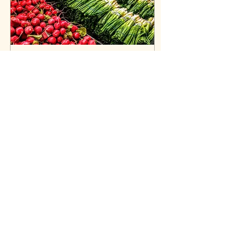
14. Nov. 2024
∙
2
Min.
Ernährungsempfehlung bei
erhöhten
Harnsäurewerten/Gicht
Eine Ernährung bei
erhöhten Harnsäurewerten
(Hyperurikämie) zielt darauf
ab, den Harnsäurespiegel
im Körper zu senken und
so das Risiko...
722
1