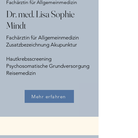
Fachärztin für Allgemeinmedizin
Dr. med. Lisa Sophie
Mindt
Fachärztin für Allgemeinmedizin
Zusatzbezeichnung Akupunktur
Hautkrebsscreening
Psychosomatische Grundversorgung
Reisemedizin
Mehr erfahren