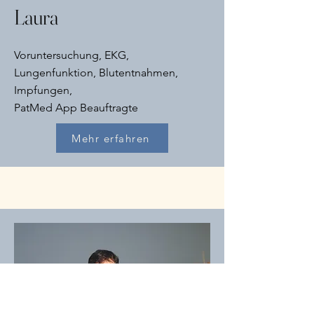
Laura
Voruntersuchung, EKG,
Lungenfunktion, Blutentnahmen,
Impfungen,
PatMed App Beauftragte
Mehr erfahren