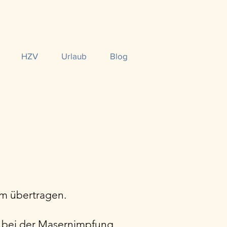
HZV
Urlaub
Blog
em übertragen.
e bei der Masernimpfung.