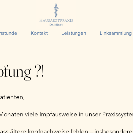
hstunde
Kontakt
Leistungen
Linksammlung
fung ?!
atienten,
 Monaten viele Impfausweise in unser Praxissyst
 dass ältere Impfnachweise fehlen – insbesonder